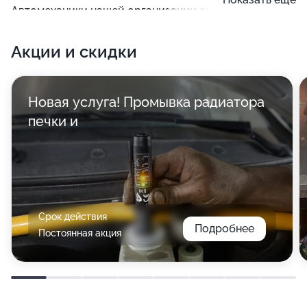
Автомеханики нашей организации смогут
произвести замену переднего рычага, что позволит
Акции и скидки
избежать искривления геометрии подвески и
аварийных ситуаций на дороге.
Новая услуга! Промывка радиатора
печки и
Срок действия
Подробнее
Постоянная акция